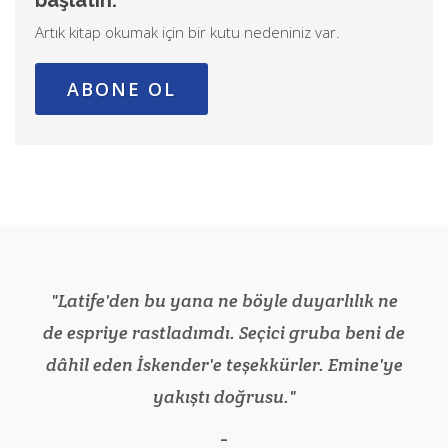
başlatın.
Artık kitap okumak için bir kutu nedeniniz var.
ABONE OL
Latife'den bu yana ne böyle duyarlılık ne
de espriye rastladımdı. Seçici gruba beni de
dâhil eden İskender'e teşekkürler. Emine'ye
yakıştı doğrusu.
Prof. Dr. Bilge Ercilasun
Prof. Dr. İlber Ortaylı