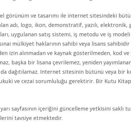
nel görünüm ve tasarımı ile internet sitesindeki bütü
n adı, logo, ikon, demonstratif, yazılı, elektronik,
mları, uygulanan satış sistemi, iş metodu ve iş model
e sınai mülkiyet haklarının sahibi veya lisans sahibidi
den izin alınmadan ve kaynak gösterilmeden, kod ve 
maz, başka bir lisana çevrilemez, yeniden yayımlana
a dağıtılamaz. Internet sitesinin bütünü veya bir kı
ukuki ve cezai sorumluluğu gerektirir. Bir Kutu Kitap
yarı sayfasının içeriğini güncelleme yetkisini saklı t
elerini tavsiye etmektedir.