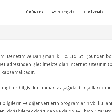
ÜRÜNLER
AYIN SEÇKİSİ
HİKÂYEMİZ
im, Denetim ve Danışmanlık Tic. Ltd. Şti. (bundan böy
 adresinden işletilmekte olan internet sitesinin (b
rı kapsamaktadır.
ngi bir bilgiyi kullanmanız aşağıdaki koşulları kabul
i bilgilerin ve diğer verilerin programların vb. kullan
aen, doğabilecek doğrudan ya da dolaylı hiçbir zarard