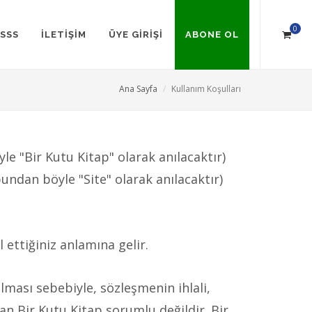
0
SSS
İLETİŞİM
ÜYE GİRİŞİ
ABONE OL
Ana Sayfa
Kullanım Koşulları
le "Bir Kutu Kitap" olarak anılacaktır)
undan böyle "Site" olarak anılacaktır)
 ettiğiniz anlamına gelir.
ılması sebebiyle, sözleşmenin ihlali,
an Bir Kutu Kitap sorumlu değildir. Bir