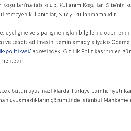
 Koşulları’na tabi olup, Kullanım Koşulları Site’nin ku
ul etmeyen kullanıcılar, Site’yi kullanmamalıdır.
, üyeliğine ve siparişine ilişkin bilgilerin, ödemeni
sı ve tespit edilmesini temin amacıyla iyzico Ödeme H
k-politikasi/
adresindeki Gizlilik Politikası’nın en gü
rmektedir.
abilecek bütün uyuşmazlıklarda Türkiye Cumhuriyeti K
an uyuşmazlıkların çözümünde İstanbul Mahkemeleri v