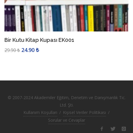
Bir Kutu Kitap Kupası EK001
24.90 ₺
29.90 ₺
© 2007-2024 Akademiler Eğitim, Denetim ve Danışmanlık Tic.
Ltd. Şti.
Kullanım Koşulları
/
Kişisel Veriler Politikası
/
Sorular ve Cevaplar