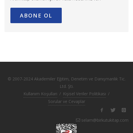
ABONE OL
© 2007-2024 Akademiler Eğitim, Denetim ve Danışmanlık Tic.
Ltd. Şti.
Kullanım Koşulları
/
Kişisel Veriler Politikası
/
Sorular ve Cevaplar
selam@birkutukitap.com