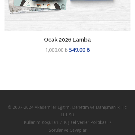
2026 Masaüstü Takvim (5'l
495.00 ₺
495.00 ₺
© 2007-2024 Akademiler Eğitim, Denetim ve Danışmanlık Tic.
Ltd. Şti.
Kullanım Koşulları
/
Kişisel Veriler Politikası
/
Sorular ve Cevaplar