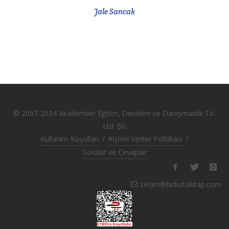
Jale Sancak
© 2007-2024 Akademiler Eğitim, Denetim ve Danışmanlık Tic.
Ltd. Şti.
Kullanım Koşulları
/
Kişisel Veriler Politikası
/
Sorular ve Cevaplar
selam@birkutukitap.com