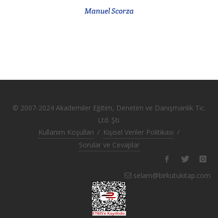
Manuel Scorza
© 2007-2024 Akademiler Eğitim, Denetim ve Danışmanlık Tic.
Ltd. Şti.
Kullanım Koşulları
/
Kişisel Veriler Politikası
/
Sorular ve Cevaplar
selam@birkutukitap.com