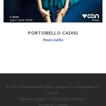
PORTOBELLO CADISI
Paulo Coelho
© 2007-2024 Akademiler Eğitim, Denetim ve Danışmanlık Tic.
Ltd. Şti.
Kullanım Koşulları
/
Kişisel Veriler Politikası
/
Sorular ve Cevaplar