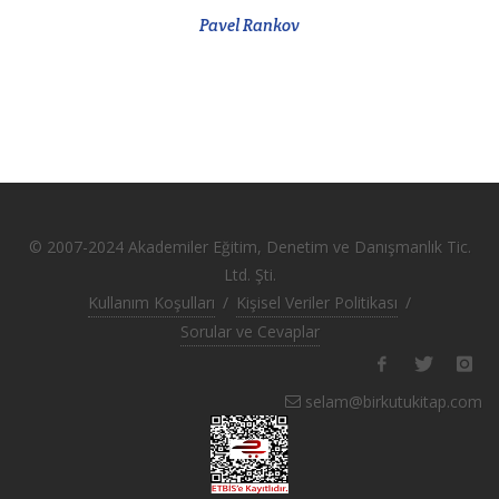
Pavel Rankov
© 2007-2024 Akademiler Eğitim, Denetim ve Danışmanlık Tic.
Ltd. Şti.
Kullanım Koşulları
/
Kişisel Veriler Politikası
/
Sorular ve Cevaplar
selam@birkutukitap.com