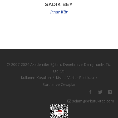
SADIK BEY
Pınar Kür
© 2007-2024 Akademiler Eğitim, Denetim ve Danışmanlık Tic.
Ltd. Şti.
Kullanım Koşulları
/
Kişisel Veriler Politikası
/
Sorular ve Cevaplar
selam@birkutukitap.com