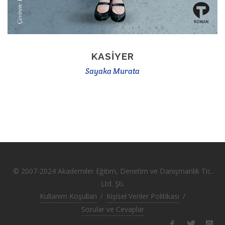
KASIYER
Sayaka Murata
© 2007-2024 Akademiler Eğitim, Denetim ve Danışmanlık Tic.
Ltd. Şti.
Kullanım Koşulları
/
Kişisel Veriler Politikası
/
Sorular ve Cevaplar