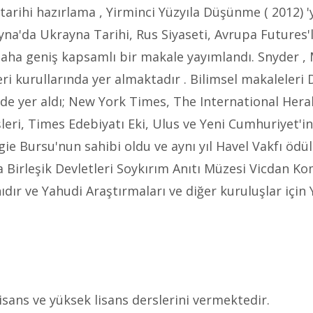
tarihi hazırlama , Yirminci Yüzyıla Düşünme ( 2012) 
yna'da Ukrayna Tarihi, Rus Siyaseti, Avrupa Futures'l
 daha geniş kapsamlı bir makale yayımlandı. Snyder 
şleri kurullarında yer almaktadır . Bilimsel makalele
erde yer aldı; New York Times, The International Hera
işleri, Times Edebiyatı Eki, Ulus ve Yeni Cumhuriyet'
ie Bursu'nun sahibi oldu ve aynı yıl Havel Vakfı ödül
 Birleşik Devletleri Soykırım Anıtı Müzesi Vicdan Kom
dır ve Yahudi Araştırmaları ve diğer kuruluşlar için
sans ve yüksek lisans derslerini vermektedir.