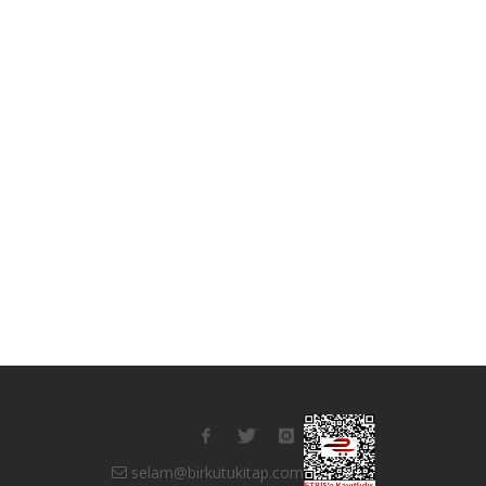
selam@birkutukitap.com