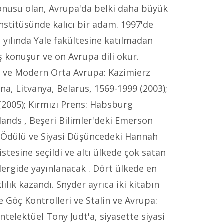
konusu olan, Avrupa'da belki daha büyük
nstitüsünde kalıcı bir adam. 1997'de
 yılında Yale fakültesine katılmadan
 konuşur ve on Avrupa dili okur.
sizm ve Modern Orta Avrupa: Kazimierz
yna, Litvanya, Belarus, 1569-1999 (2003);
 (2005); Kırmızı Prens: Habsburg
dlands , Beşeri Bilimler'deki Emerson
ı Ödülü ve Siyasi Düşüncedeki Hannah
istesine seçildi ve altı ülkede çok satan
 dergide yayınlanacak . Dört ülkede en
lık kazandı. Snyder ayrıca iki kitabın
e Göç Kontrolleri ve Stalin ve Avrupa:
ntelektüel Tony Judt'a, siyasette siyasi