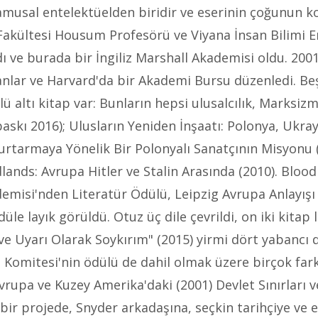
amusal entelektüelden biridir ve eserinin çoğunun 
 Fakültesi Housum Profesörü ve Viyana İnsan Bilimi E
ı ve burada bir İngiliz Marshall Akademisi oldu. 2001
nlar ve Harvard'da bir Akademi Bursu düzenledi. Beş
düllü altı kitap var: Bunların hepsi ulusalcılık, Mark
 baskı 2016); Ulusların Yeniden İnşaatı: Polonya, Ukra
 Kurtarmaya Yönelik Bir Polonyalı Sanatçının Misyonu
dlands: Avrupa Hitler ve Stalin Arasında (2010). Bloo
emisi'nden Literatür Ödülü, Leipzig Avrupa Anlayış
e layık görüldü. Otuz üç dile çevrildi, on iki kitap l
h ve Uyarı Olarak Soykırım" (2015) yirmi dört yabancı
omitesi'nin ödülü de dahil olmak üzere birçok farklı
vrupa ve Kuzey Amerika'daki (2001) Devlet Sınırları v
bir projede, Snyder arkadaşına, seçkin tarihçiye ve e