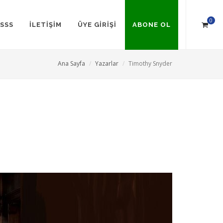
0
SSS
İLETİŞİM
ÜYE GİRİŞİ
ABONE OL
Ana Sayfa
Yazarlar
Timothy Snyder