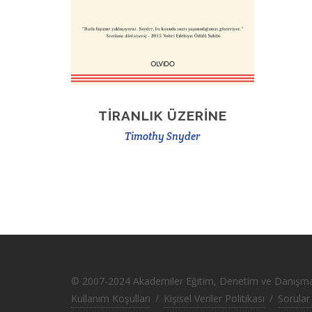
TIRANLIK ÜZERINE
Timothy Snyder
© 2007-2024 Akademiler Eğitim, Denetim ve Danışmanlı
Kullanım Koşulları
/
Kişisel Veriler Politikası
/
Sorular