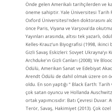
Önde gelen Amerikalı tarihçilerden ve k
öneme sahiptir. Yale Üniversitesi Tarih
Oxford Üniversitesi'nden doktorasını ald
önce Paris, Viyana ve Varşova'da okutma
Yayınları arasında, altısı tek yazarlı, ö
Kelles-Krauz'un Biyografisi (1998, ikinci
Gizli Savaş Eskizleri: Sovyet Ukrayna'yı
Archduke'ın Gizli Canları (2008); Ve Bloo
Ödülü, Amerikan Sanat ve Edebiyat Akad
Arendt Ödülü de dahil olmak üzere on ödül
oldu. En son yaptığı " Black Earth: Tari
çok satan oyuncu ve Hollanda Auschwitz K
ortak yapımcısıdır: Batı Çevresi Duvar: A
Terör, Savaş, Hakimiyet (2013). Çok özel 