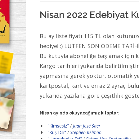
Nisan 2022 Edebiyat K
Bu ay liste fiyatı 115 TL olan kutunuz
hediye! :) LÜTFEN SON ÖDEME TARİH
Bu kutuyla aboneliğe başlamak için lü
Kargo tarihleri yukarıda belirtilmişti
yapmasına gerek yoktur, otomatik ye
kartpostal, kart ve en az 2 ayraç bu
yukarıda yazılana göre çeşitlilik göste
Nisan ayında okuyacağımız kitaplar:
"Kimsesiz"
/
Juan José Saer
"Kuş Dili"
/
Stephen Kelman
"Homologlar Evi"
/
Fatma Nur Kaptanoğlu