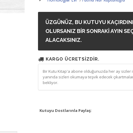
ÜZGÜNÜZ, BU KUTUYU KAÇIRDINI
OLURSANIZ BİR SONRAKİ AYIN SEÇ
ALACAKSINIZ.
KARGO ÜCRETSİZDİR.
Bir Kutu Kitap'a abone olduğunuzda her ay sizler iç
yanında sizleri okumaya teşvik edecek çıkartmalar
bekliyor.
Kutuyu Dostlarınla Paylaş: