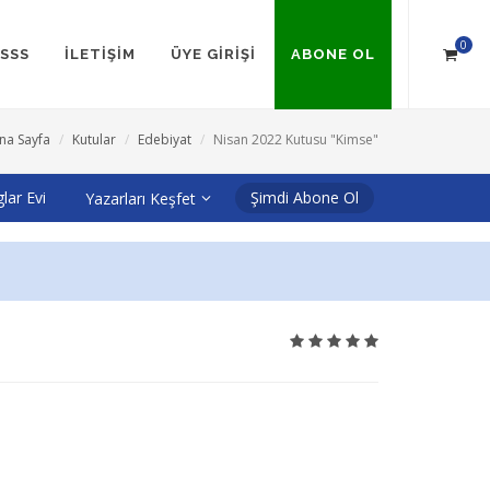
0
SSS
İLETİŞİM
ÜYE GİRİŞİ
ABONE OL
na Sayfa
Kutular
Edebiyat
Nisan 2022 Kutusu "Kimse"
ar Evi
Şimdi Abone Ol
Yazarları Keşfet