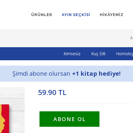
ÜRÜNLER
AYIN SEÇKİSİ
HİKÂYEMİZ
A
Kimsesiz
Kuş Dili
Homologl
Şimdi abone olursan
+1 kitap hediye!
59.90 TL
ABONE OL