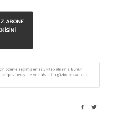
Z. ABONE
KİSİNİ
in özenle seçilmiş en az 3 kitap alırsınız. Bunun
, sürpriz hediyeler ve dahası bu güzide kutuda sizi