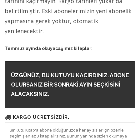
tarihini kaçırmayın. Kargo tarihleri yukarıda
belirtilmiştir. Eski abonelerimizin yeni abonelik
yapmasına gerek yoktur, otomatik
yenilenecektir.
Temmuz ayında okuyacağımız kitaplar:
ÜZGÜNÜZ, BU KUTUYU KAÇIRDINIZ. ABONE
OLURSANIZ BİR SONRAKİ AYIN SEÇKİSİNİ
ALACAKSINIZ.
KARGO ÜCRETSİZDİR.
Bir Kutu Kitap'a abone olduğunuzda her ay sizler için özenle
seçilmiş en az 3 kitap alırsınız. Bunun yanında sizleri okumaya