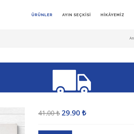
ÜRÜNLER
AYIN SEÇKİSİ
HİKÂYEMİZ
An
300 TL üzeri siparişlerinizde
29.90 ₺
41.00 ₺
KARGO ÜCRETSİZ!