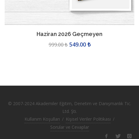
Okur Günlüğü 52 Kitap
99.00 ₺
99.00 ₺
© 2007-2024 Akademiler Eğitim, Denetim ve Danışmanlık Tic.
Ltd. Şti.
Kullanım Koşulları
/
Kişisel Veriler Politikası
/
Sorular ve Cevaplar