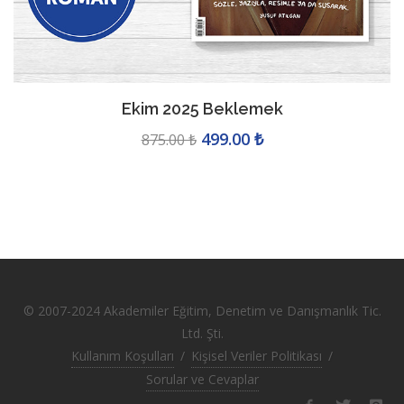
Ekim 2025 Beklemek
499.00 ₺
875.00 ₺
© 2007-2024 Akademiler Eğitim, Denetim ve Danışmanlık Tic.
Ltd. Şti.
Kullanım Koşulları
/
Kişisel Veriler Politikası
/
Sorular ve Cevaplar