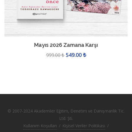
Mayıs 2026 Zamana Karşı
549.00 ₺
999.00 ₺
© 2007-2024 Akademiler Eğitim, Denetim ve Danışmanlık Tic.
Ltd. Şti.
Kullanım Koşulları
/
Kişisel Veriler Politikası
/