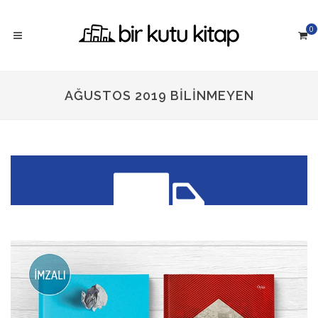
0
AĞUSTOS 2019 BILINMEYEN
300 TL üzeri siparişlerinizde
KARGO ÜCRETSİZ!