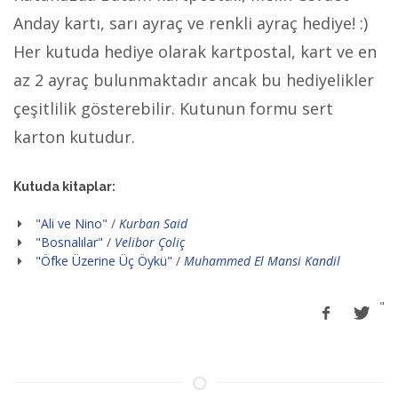
Anday kartı, sarı ayraç ve renkli ayraç hediye! :)
Her kutuda hediye olarak kartpostal, kart ve en
az 2 ayraç bulunmaktadır ancak bu hediyelikler
çeşitlilik gösterebilir. Kutunun formu sert
karton kutudur.
Kutuda kitaplar:
"Ali ve Nino"
/
Kurban Said
"Bosnalılar"
/
Velibor Çoliç
"Öfke Üzerine Üç Öykü"
/
Muhammed El Mansi Kandil
"