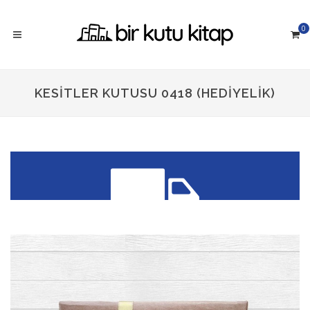
0
KESITLER KUTUSU 0418 (HEDIYELIK)
300 TL üzeri siparişlerinizde
KARGO ÜCRETSİZ!