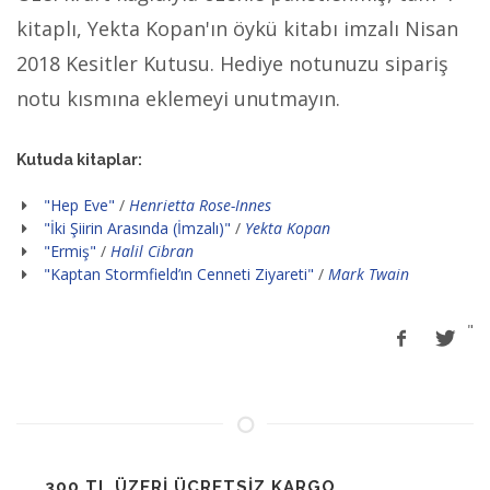
kitaplı, Yekta Kopan'ın öykü kitabı imzalı Nisan
2018 Kesitler Kutusu. Hediye notunuzu sipariş
notu kısmına eklemeyi unutmayın.
Kutuda kitaplar:
"Hep Eve"
/
Henrietta Rose-Innes
"İki Şiirin Arasında (İmzalı)"
/
Yekta Kopan
"Ermiş"
/
Halil Cibran
"Kaptan Stormfield’ın Cenneti Ziyareti"
/
Mark Twain
"
300 TL ÜZERİ ÜCRETSİZ KARGO