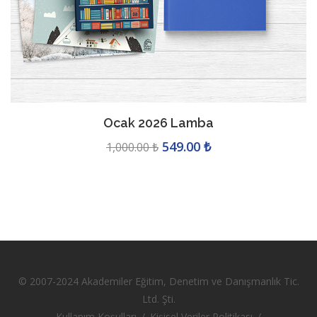
Kasım 2025 Bellek
449.00 ₺
745.00 ₺
© 2007-2024 Akademiler Eğitim, Denetim ve Danışmanlık Tic.
Ltd. Şti.
Kullanım Koşulları
/
Kişisel Veriler Politikası
/