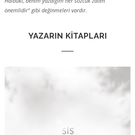
Hâlbuki, benim yazdığım her sözcük zaten
önemlidir" gibi değinmeleri vardır.
YAZARIN KİTAPLARI