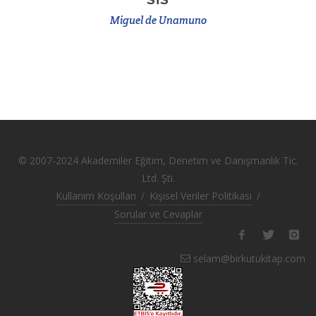
Miguel de Unamuno
© 2007-2024 Akademiler Eğitim, Denetim ve Danışmanlık Tic.
Ltd. Şti.
Kullanım Koşulları
/
Kişisel Veriler Politikası
/
Sorular ve Cevaplar
selam@birkutukitap.com