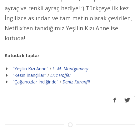
ayraç ve renkli ayraç hediye! :) Türkçeye ilk kez
İngilizce aslından ve tam metin olarak çevirilen,
Netflix'ten tanıdığımız Yeşilin Kızı Anne ise
kutuda!
Kutuda kitaplar:
"Yeşilin Kızı Anne"
/
L. M. Montgomery
"Kesin İnançlılar"
/
Eric Hoffer
"Çağanozlar İndiğinde"
/
Deniz Karanfil
"