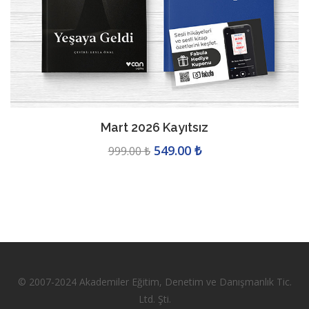
Ekim 2025 Beklemek
499.00 ₺
875.00 ₺
© 2007-2024 Akademiler Eğitim, Denetim ve Danışmanlık Tic.
Ltd. Şti.