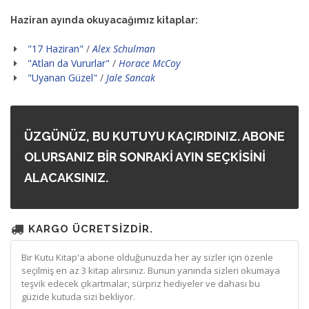
Haziran ayında okuyacağımız kitaplar:
"17 Haziran"
/
Alex Schulman
"Atları da Vururlar"
/
Horace McCoy
"Uyanan Güzel"
/
Jale Sancak
ÜZGÜNÜZ, BU KUTUYU KAÇIRDINIZ. ABONE
OLURSANIZ BİR SONRAKİ AYIN SEÇKİSİNİ
ALACAKSINIZ.
KARGO ÜCRETSİZDİR.
Bir Kutu Kitap'a abone olduğunuzda her ay sizler için özenle
seçilmiş en az 3 kitap alırsınız. Bunun yanında sizleri okumaya
teşvik edecek çıkartmalar, sürpriz hediyeler ve dahası bu
güzide kutuda sizi bekliyor.