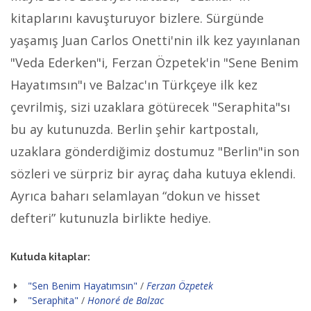
kitaplarını kavuşturuyor bizlere. Sürgünde
yaşamış Juan Carlos Onetti'nin ilk kez yayınlanan
"Veda Ederken"i, Ferzan Özpetek'in "Sene Benim
Hayatımsın"ı ve Balzac'ın Türkçeye ilk kez
çevrilmiş, sizi uzaklara götürecek "Seraphita"sı
bu ay kutunuzda. Berlin şehir kartpostalı,
uzaklara gönderdiğimiz dostumuz "Berlin"in son
sözleri ve sürpriz bir ayraç daha kutuya eklendi.
Ayrıca baharı selamlayan “dokun ve hisset
defteri” kutunuzla birlikte hediye.
Kutuda kitaplar:
"Sen Benim Hayatımsın"
/
Ferzan Özpetek
"Seraphita"
/
Honoré de Balzac