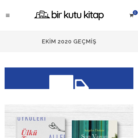
0
EKIM 2020 GEÇMIŞ
300 TL üzeri siparişlerinizde
KARGO ÜCRETSİZ!